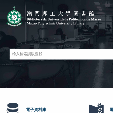
Skip to main navigation
Skip to search bar
跳转到主要内容
Skip to footer
圖
書
及
線
上
文
獻
等
Homepage-zh
電子資料庫
電子期刊
電子資料庫