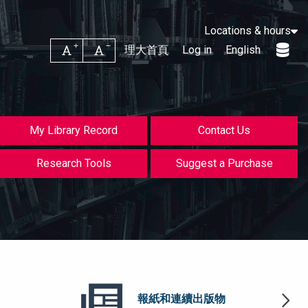
Locations & hours
Increase font size
Decrease font size
理大首頁
Log in
English
My Library Record
Contact Us
Research Tools
Suggest a Purchase
報紙和連續出版物
報紙和連續出版物