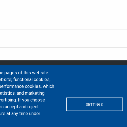
Email Address
library@mpu.e
he pages of this website:
bsite; functional cookies,
 performance cookies, which
tistics; and marketing
ertising. If you choose
SETTINGS
an accept and reject
ure at any time under