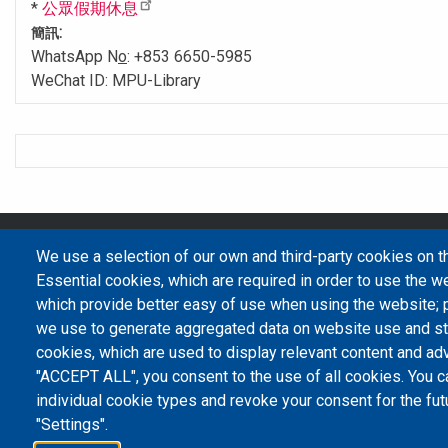
*
公眾假期休息
:
簡訊
WhatsApp N
o
: +853 6650-5985
WeChat ID: MPU-Library
We use a selection of our own and third-party cookies on t
Essential cookies, which are required in order to use the we
which provide better easy of use when using the website;
we use to generate aggregated data on website use and sta
Member of IFLA
cookies, which are used to display relevant content and adv
"ACCEPT ALL", you consent to the use of all cookies. You c
individual cookie types and revoke your consent for the fut
"Settings".